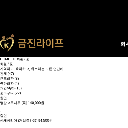
회
HOME > 화환 / 꽃
화환 / 꽃
기억하고, 축하하고, 위로하는 모든 순간에
전체 (47)
근조화환 (8)
축하화환 (4)
개업/축하 (13)
꽃바구니 (22)
할인
뱅갈고무나무 (특)
140,000원
할인
산세베리아 (개업축하용)
94,500원