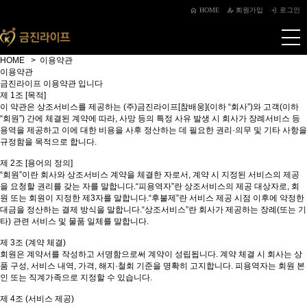
HOME
회원가입
로그인
HOME > 이용약관
이용약관
금진라이프 이용약관 입니다
제 1조 [목적]
이 약관은 상조서비스를 제공하는 (주)금진라이프[참배웅](이하 “회사”)와 고객(이하
“회원”) 간에 체결된 계약에 따라, 사망 등의 특정 사유 발생 시 회사가 장례서비스 등
용역을 제공하고 이에 대한 비용을 사후 정산하는 데 필요한 권리·의무 및 기타 사항을
규정함을 목적으로 합니다.
제 2조 [용어의 정의]
“회원”이란 회사와 상조서비스 계약을 체결한 자로서, 계약 시 지정된 서비스의 제공
을 요청할 권리를 갖는 자를 말합니다.“피용역자”란 상조서비스의 제공 대상자로, 회
원 또는 회원이 지정한 제3자를 말합니다.“후불제”란 서비스 제공 시점 이후에 약정한
대금을 정산하는 결제 방식을 말합니다.“상조서비스”란 회사가 제공하는 장례(또는 기
타) 관련 서비스 및 물품 일체를 말합니다.
제 3조 (계약 체결)
회원은 계약서를 작성하고 서명함으로써 계약이 성립됩니다. 계약 체결 시 회사는 상
품 구성, 서비스 내역, 가격, 해지·철회 기준을 명확히 고지합니다. 피용역자는 회원 본
인 또는 직계가족으로 지정할 수 있습니다.
제 4조 (서비스 제공)