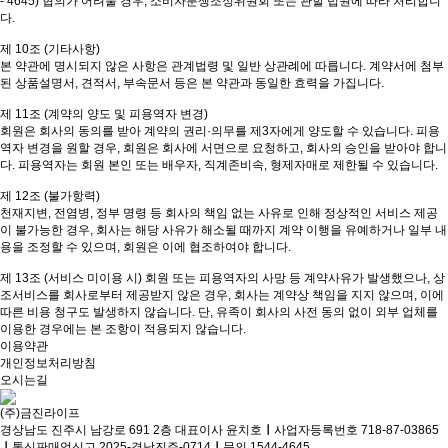
- 4645) 협의가 어려울 경우, 소비자분쟁조정위원회 또는 관할 법원에 따라 처리합니
다.
제 10조 (기타사항)
본 약관에 명시되지 않은 사항은 관계법령 및 일반 상관례에 따릅니다. 계약서에 첨부
된 상품설명서, 견적서, 부속문서 등은 본 약관과 동일한 효력을 가집니다.
제 11조 (계약의 양도 및 피용역자 변경)
회원은 회사의 동의를 받아 계약의 권리·의무를 제3자에게 양도할 수 있습니다. 피용
역자 변경을 원할 경우, 회원은 회사에 서면으로 요청하고, 회사의 승인을 받아야 합니
다. 피용역자는 회원 본인 또는 배우자, 직계존비속, 형제자매로 제한될 수 있습니다.
제 12조 (불가항력)
천재지변, 전염병, 정부 명령 등 회사의 책임 없는 사유로 인해 정상적인 서비스 제공
이 불가능한 경우, 회사는 해당 사유가 해소될 때까지 계약 이행을 유예하거나 일부 내
용을 조정할 수 있으며, 회원은 이에 협조하여야 합니다.
제 13조 (서비스 미이용 시) 회원 또는 피용역자의 사망 등 계약사유가 발생했으나, 상
조서비스를 회사로부터 제공받지 않은 경우, 회사는 계약상 책임을 지지 않으며, 이에
따른 비용 청구도 발생하지 않습니다. 단, 유족이 회사의 사전 동의 없이 외부 업체를
이용한 경우에는 본 조항이 적용되지 않습니다.
이용약관
개인정보처리방침
오시는길
(주)금진라이프
경상남도 진주시 남강로 691 2층
대표이사 윤치호
ㅣ
사업자등록번호 718-87-03865
ㅣ
통신판매업신고 2025-경남진주-0714
ㅣ
문의 1544-4645