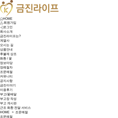
HOME
회원가입
로그인
회사소개
금진라이프는?
계열사
오시는 길
상품안내
후불제 상조
화환 / 꽃
정보마당
장례절차
조문예절
커뮤니티
공지사항
금진이야기
이용후기
부고/꽃배달
부고장 작성
부고 게시판
근조 화환 전달 서비스
HOME > 조문예절
조문예절