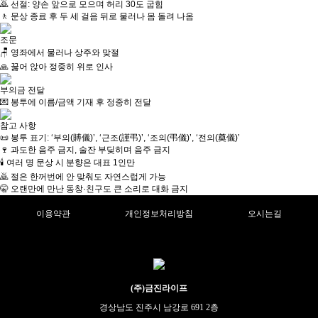
🙇 선절: 양손 앞으로 모으며 허리 30도 굽힘
🚶 문상 종료 후 두 세 걸음 뒤로 물러나 몸 돌려 나옴
조문
🪑 영좌에서 물러나 상주와 맞절
🙏 꿇어 앉아 정중히 위로 인사
부의금 전달
💌 봉투에 이름/금액 기재 후 정중히 전달
참고 사항
📜 봉투 표기: ‘부의(賻儀)’, ‘근조(謹弔)’, ‘조의(弔儀)’, ‘전의(奠儀)’
🍷 과도한 음주 금지, 술잔 부딪히며 음주 금지
🕯 여러 명 문상 시 분향은 대표 1인만
🙇 절은 한꺼번에 안 맞춰도 자연스럽게 가능
🤫 오랜만에 만난 동창·친구도 큰 소리로 대화 금지
이용약관
개인정보처리방침
오시는길
(주)금진라이프
경상남도 진주시 남강로 691 2층