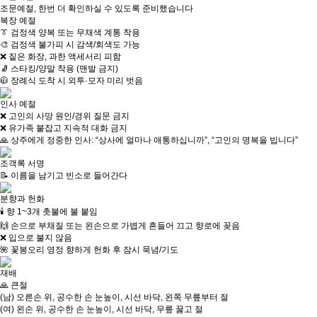
조문예절, 한번 더 확인하실 수 있도록 준비했습니다
복장 예절
👔 검정색 양복 또는 무채색 계통 착용
🎨 검정색 불가피 시 감색/회색도 가능
❌ 짙은 화장, 과한 액세서리 피함
🧦 스타킹/양말 착용 (맨발 금지)
🧥 장례식 도착 시 외투·모자 미리 벗음
인사 예절
❌ 고인의 사망 원인/경위 질문 금지
❌ 유가족 붙잡고 지속적 대화 금지
🙏 상주에게 정중한 인사: “상사에 얼마나 애통하십니까”, “고인의 명복을 빕니다”
조객록 서명
📝 이름을 남기고 빈소로 들어간다
분향과 헌화
🕯 향 1~3개 촛불에 불 붙임
🙌 손으로 부채질 또는 왼손으로 가볍게 흔들어 끄고 향로에 꽂음
❌ 입으로 불지 않음
🌺 꽃봉오리 영정 향하게 헌화 후 잠시 묵념/기도
재배
🙏 큰절
(남) 오른손 위, 공수한 손 눈높이, 시선 바닥, 왼쪽 무릎부터 절
(여) 왼손 위, 공수한 손 눈높이, 시선 바닥, 무릎 꿇고 절