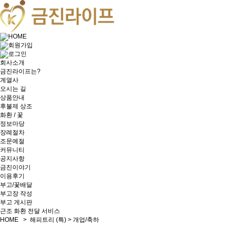
HOME
회원가입
로그인
회사소개
금진라이프는?
계열사
오시는 길
상품안내
후불제 상조
화환 / 꽃
정보마당
장례절차
조문예절
커뮤니티
공지사항
금진이야기
이용후기
부고/꽃배달
부고장 작성
부고 게시판
근조 화환 전달 서비스
HOME > 해피트리 (특) > 개업/축하