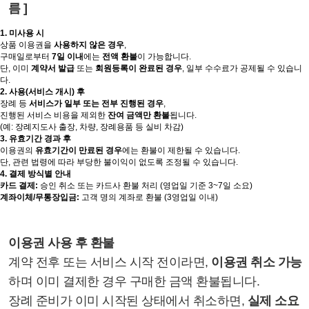
름 ]
1. 미사용 시
상품 이용권을
사용하지 않은 경우
,
구매일로부터
7일 이내
에는
전액 환불
이 가능합니다.
단, 이미
계약서 발급
또는
회원등록이 완료된 경우
, 일부 수수료가 공제될 수 있습니
다.
2. 사용(서비스 개시) 후
장례 등
서비스가 일부 또는 전부 진행된 경우
,
진행된 서비스 비용을 제외한
잔여 금액만 환불
됩니다.
(예: 장례지도사 출장, 차량, 장례용품 등 실비 차감)
3. 유효기간 경과 후
이용권의
유효기간이 만료된 경우
에는 환불이 제한될 수 있습니다.
단, 관련 법령에 따라 부당한 불이익이 없도록 조정될 수 있습니다.
4. 결제 방식별 안내
카드 결제:
승인 취소 또는 카드사 환불 처리 (영업일 기준 3~7일 소요)
계좌이체/무통장입금:
고객 명의 계좌로 환불 (3영업일 이내)
이용권 사용 후 환불
계약 전후 또는 서비스 시작 전이라면,
이용권 취소 가능
하며 이미 결제한 경우 구매한 금액 환불됩니다.
장례 준비가 이미 시작된 상태에서 취소하면,
실제 소요