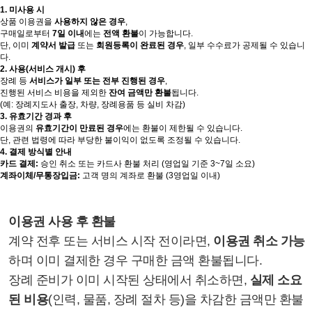
1. 미사용 시
상품 이용권을
사용하지 않은 경우
,
구매일로부터
7일 이내
에는
전액 환불
이 가능합니다.
단, 이미
계약서 발급
또는
회원등록이 완료된 경우
, 일부 수수료가 공제될 수 있습니
다.
2. 사용(서비스 개시) 후
장례 등
서비스가 일부 또는 전부 진행된 경우
,
진행된 서비스 비용을 제외한
잔여 금액만 환불
됩니다.
(예: 장례지도사 출장, 차량, 장례용품 등 실비 차감)
3. 유효기간 경과 후
이용권의
유효기간이 만료된 경우
에는 환불이 제한될 수 있습니다.
단, 관련 법령에 따라 부당한 불이익이 없도록 조정될 수 있습니다.
4. 결제 방식별 안내
카드 결제:
승인 취소 또는 카드사 환불 처리 (영업일 기준 3~7일 소요)
계좌이체/무통장입금:
고객 명의 계좌로 환불 (3영업일 이내)
이용권 사용 후 환불
계약 전후 또는 서비스 시작 전이라면,
이용권 취소 가능
하며 이미 결제한 경우 구매한 금액 환불됩니다.
장례 준비가 이미 시작된 상태에서 취소하면,
실제 소요
된 비용
(인력, 물품, 장례 절차 등)을 차감한 금액만 환불