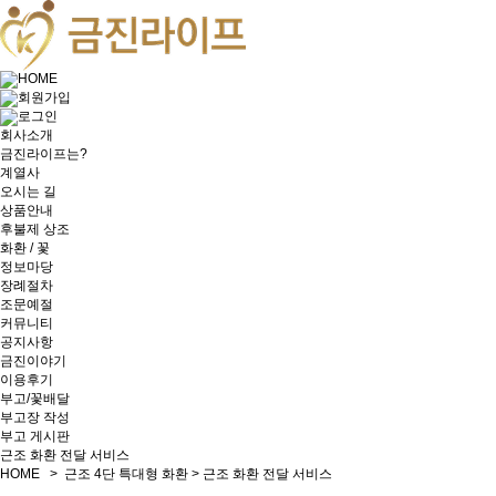
HOME
회원가입
로그인
회사소개
금진라이프는?
계열사
오시는 길
상품안내
후불제 상조
화환 / 꽃
정보마당
장례절차
조문예절
커뮤니티
공지사항
금진이야기
이용후기
부고/꽃배달
부고장 작성
부고 게시판
근조 화환 전달 서비스
HOME > 근조 4단 특대형 화환 > 근조 화환 전달 서비스