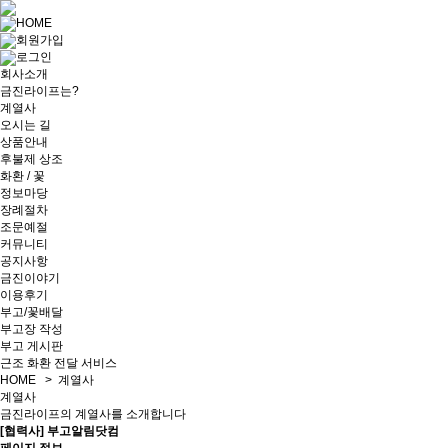
HOME
회원가입
로그인
회사소개
금진라이프는?
계열사
오시는 길
상품안내
후불제 상조
화환 / 꽃
정보마당
장례절차
조문예절
커뮤니티
공지사항
금진이야기
이용후기
부고/꽃배달
부고장 작성
부고 게시판
근조 화환 전달 서비스
HOME > 계열사
계열사
금진라이프의 계열사를 소개합니다
[협력사] 부고알림닷컴